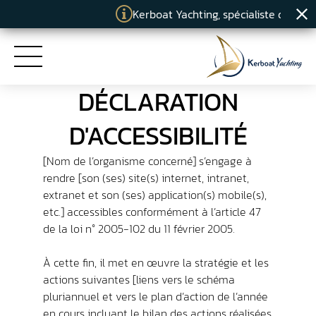
Kerboat Yachting, spécialiste du nettoy
DÉCLARATION
ACCUEIL
D'ACCESSIBILITÉ
PRESTATIONS
[Nom de l’organisme concerné] s’engage à
rendre [son (ses) site(s) internet, intranet,
ENGAGEMENTS
extranet et son (ses) application(s) mobile(s),
etc.] accessibles conformément à l’article 47
de la loi n° 2005-102 du 11 février 2005.
KERBOAT YACHTING
À cette fin, il met en œuvre la stratégie et les
ACTUALITÉS
actions suivantes [liens vers le schéma
pluriannuel et vers le plan d’action de l’année
en cours incluant le bilan des actions réalisées