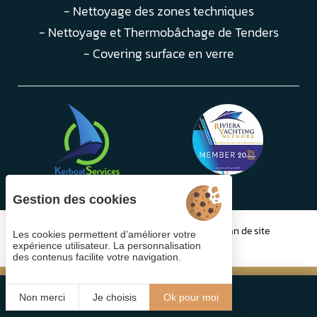
- Nettoyage des zones techniques
- Nettoyage et Thermobâchage de Tenders
- Covering surface en verre
Gestion des cookies
Gestion des cookies
Mentions légales
Plan de site
Les cookies permettent d’améliorer votre
© 2025 Juliana Web créateur
expérience utilisateur. La personnalisation
des contenus facilite votre navigation.
CONTACT
FR
Non merci
Je choisis
Ok pour moi